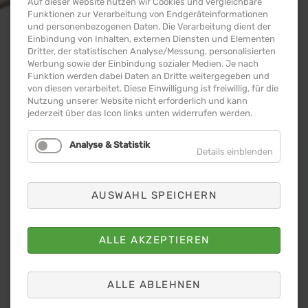
Auf dieser Website nutzen wir Cookies und vergleichbare
Funktionen zur Verarbeitung von Endgeräteinformationen
und personenbezogenen Daten. Die Verarbeitung dient der
Einbindung von Inhalten, externen Diensten und Elementen
Dritter, der statistischen Analyse/Messung, personalisierten
DVV-STADTWERKE
Werbung sowie der Einbindung sozialer Medien. Je nach
STABHOCHSPRUNG
Funktion werden dabei Daten an Dritte weitergegeben und
von diesen verarbeitet. Diese Einwilligung ist freiwillig, für die
MEETING
Nutzung unserer Website nicht erforderlich und kann
jederzeit über das Icon links unten widerrufen werden.
27. AUGUST 2026
Analyse & Statistik
Details einblenden
ab 17:30 UHR
Marktplatz Dessau
AUSWAHL SPEICHERN
MEHR ERFAHREN
ALLE AKZEPTIEREN
ALLE ABLEHNEN