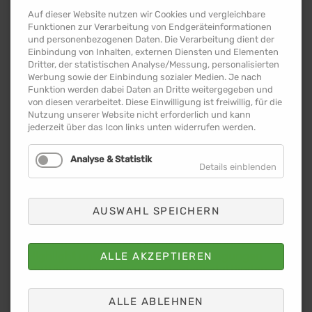
Schneeproblematik zu beseitigen. Dies wird aber
nicht ausreichen, um sowohl für die beiden
Auf dieser Website nutzen wir Cookies und vergleichbare
Funktionen zur Verarbeitung von Endgeräteinformationen
Nationalmannschaften auf dem Spielfeld, als
und personenbezogenen Daten. Die Verarbeitung dient der
auch für die Zuschauerplätze alles soweit
Einbindung von Inhalten, externen Diensten und Elementen
herzurichten, dass es auch nutzbar wird.
Dritter, der statistischen Analyse/Messung, personalisierten
Werbung sowie der Einbindung sozialer Medien. Je nach
Deshalb suchen wir engagierte Helferinnen und
Funktion werden dabei Daten an Dritte weitergegeben und
Helfer zur Beräumung der Spielfeldfläche vom
von diesen verarbeitet. Diese Einwilligung ist freiwillig, für die
Schnee. Alle Unterstützerinnen und Unterstützer
Nutzung unserer Website nicht erforderlich und kann
sind herzlich eingeladen, am Samstag, dem 7.
jederzeit über das Icon links unten widerrufen werden.
Februar, von 10 bis 14 Uhr tatkräftig mitzuhelfen.
Jede helfende Hand ist willkommen, egal ob
Analyse & Statistik
Vereinsmitglied, Rugby-Fan oder
Details einblenden
sportbegeisterter Bürger.
Es wird darum gebeten, nach Möglichkeit eine
AUSWAHL SPEICHERN
Schaufel oder einen Schneeschieber
mitzubringen. Gemeinsam soll dafür gesorgt
werden, dass dieses internationale Rugby-
Highlight unter bestmöglichen Bedingungen
ALLE AKZEPTIEREN
stattfinden in unserer Sport-Stadt stattfinden
kann.
ALLE ABLEHNEN
Die Organisatoren bieten als Dankeschön zur