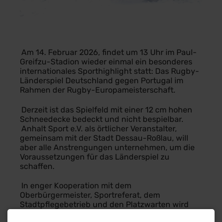
Am 14. Februar 2026, findet um 13 Uhr im Paul-
Greifzu-Stadion wieder einmal ein besonderes
internationales Sporthighlight statt: Das Rugby-
Länderspiel Deutschland gegen Portugal im
Rahmen der Rugby-Europameisterschaft.
Derzeit ist das Spielfeld mit einer 12 cm hohen
Schneedecke bedeckt und nicht bespielbar.
Anhalt Sport e.V. als örtlicher Veranstalter,
gemeinsam mit der Stadt Dessau-Roßlau, will
aber alle Anstrengungen unternehmen, um die
Voraussetzungen für das Länderspiel zu
schaffen.
In enger Kooperation mit dem
Oberbürgermeister, Sportreferat, dem
Stadtpflegebetrieb und den Platzwarten wird
intensiv daran gearbeitet, die