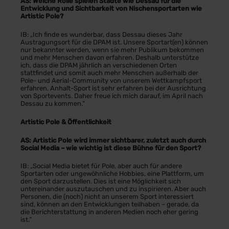
AS: Welche Rolle spielen Städte wie Dessau für die
Entwicklung und Sichtbarkeit von Nischensportarten wie
Artistic Pole?
IB: „Ich finde es wunderbar, dass Dessau dieses Jahr
Austragungsort für die DPAM ist. Unsere Sportart(en) können
nur bekannter werden, wenn sie mehr Publikum bekommen
und mehr Menschen davon erfahren. Deshalb unterstütze
ich, dass die DPAM jährlich an verschiedenen Orten
stattfindet und somit auch mehr Menschen außerhalb der
Pole- und Aerial-Community von unserem Wettkampfsport
erfahren. Anhalt-Sport ist sehr erfahren bei der Ausrichtung
von Sportevents. Daher freue ich mich darauf, im April nach
Dessau zu kommen.“
Artistic Pole & Öffentlichkeit
AS: Artistic Pole wird immer sichtbarer, zuletzt auch durch
Social Media – wie wichtig ist diese Bühne für den Sport?
IB: „Social Media bietet für Pole, aber auch für andere
Sportarten oder ungewöhnliche Hobbies, eine Plattform, um
den Sport darzustellen. Dies ist eine Möglichkeit sich
untereinander auszutauschen und zu inspirieren. Aber auch
Personen, die (noch) nicht an unserem Sport interessiert
sind, können an den Entwicklungen teilhaben – gerade, da
die Berichterstattung in anderen Medien noch eher gering
ist.“