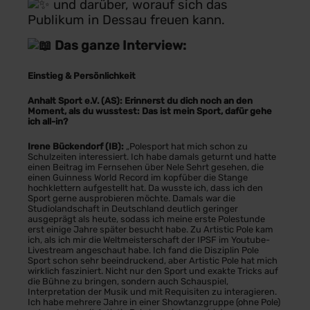
und darüber, worauf sich das
Publikum in Dessau freuen kann.
Das ganze Interview:
Einstieg & Persönlichkeit
Anhalt Sport e.V. (AS):
Erinnerst du dich noch an den
Moment, als du wusstest: Das ist mein Sport, dafür gehe
ich all-in?
Irene Bückendorf (IB):
„Polesport hat mich schon zu
Schulzeiten interessiert. Ich habe damals geturnt und hatte
einen Beitrag im Fernsehen über Nele Sehrt gesehen, die
einen Guinness World Record im kopfüber die Stange
hochklettern aufgestellt hat. Da wusste ich, dass ich den
Sport gerne ausprobieren möchte. Damals war die
Studiolandschaft in Deutschland deutlich geringer
ausgeprägt als heute, sodass ich meine erste Polestunde
erst einige Jahre später besucht habe. Zu Artistic Pole kam
ich, als ich mir die Weltmeisterschaft der IPSF im Youtube-
Livestream angeschaut habe. Ich fand die Disziplin Pole
Sport schon sehr beeindruckend, aber Artistic Pole hat mich
wirklich fasziniert. Nicht nur den Sport und exakte Tricks auf
die Bühne zu bringen, sondern auch Schauspiel,
Interpretation der Musik und mit Requisiten zu interagieren.
Ich habe mehrere Jahre in einer Showtanzgruppe (ohne Pole)