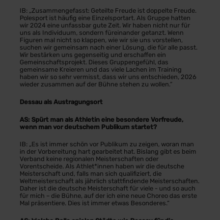
IB: „Zusammengefasst: Geteilte Freude ist doppelte Freude.
Polesport ist häufig eine Einzelsportart. Als Gruppe hatten
wir 2024 eine unfassbar gute Zeit. Wir haben nicht nur für
uns als Individuum, sondern füreinander getanzt. Wenn
Figuren mal nicht so klappen, wie wir sie uns vorstellen,
suchen wir gemeinsam nach einer Lösung, die für alle passt.
Wir bestärken uns gegenseitig und erschaffen ein
Gemeinschaftsprojekt. Dieses Gruppengefühl, das
gemeinsame Kreieren und das viele Lachen im Training
haben wir so sehr vermisst, dass wir uns entschieden, 2026
wieder zusammen auf der Bühne stehen zu wollen.“
Dessau als Austragungsort
AS: Spürt man als Athletin eine besondere Vorfreude,
wenn man vor deutschem Publikum startet?
IB: „Es ist immer schön vor Publikum zu zeigen, woran man
in der Vorbereitung hart gearbeitet hat. Bislang gibt es beim
Verband keine regionalen Meisterschaften oder
Vorentscheide. Als Athlet*innen haben wir die deutsche
Meisterschaft und, falls man sich qualifiziert, die
Weltmeisterschaft als jährlich stattfindende Meisterschaften.
Daher ist die deutsche Meisterschaft für viele - und so auch
für mich – die Bühne, auf der ich eine neue Choreo das erste
Mal präsentiere. Dies ist immer etwas Besonderes.“