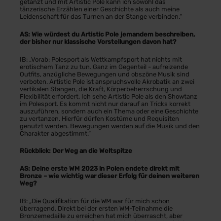
getanzt und mit Artistic Pole kann ich sowohl das
tänzerische Erzählen einer Geschichte als auch meine
Leidenschaft für das Turnen an der Stange verbinden.“
AS: Wie würdest du Artistic Pole jemandem beschreiben,
der bisher nur klassische Vorstellungen davon hat?
IB: „Vorab: Polesport als Wettkampfsport hat nichts mit
erotischem Tanz zu tun. Ganz im Gegenteil - aufreizende
Outfits, anzügliche Bewegungen und obszöne Musik sind
verboten. Artistic Pole ist anspruchsvolle Akrobatik an zwei
vertikalen Stangen, die Kraft, Körperbeherrschung und
Flexibilität erfordert. Ich sehe Artistic Pole als den Showtanz
im Polesport. Es kommt nicht nur darauf an Tricks korrekt
auszuführen, sondern auch ein Thema oder eine Geschichte
zu vertanzen. Hierfür dürfen Kostüme und Requisiten
genutzt werden. Bewegungen werden auf die Musik und den
Charakter abgestimmt.“
Rückblick: Der Weg an die Weltspitze
AS: Deine erste WM 2023 in Polen endete direkt mit
Bronze – wie wichtig war dieser Erfolg für deinen weiteren
Weg?
IB: „Die Qualifikation für die WM war für mich schon
überragend. Direkt bei der ersten WM-Teilnahme die
Bronzemedaille zu erreichen hat mich überrascht, aber