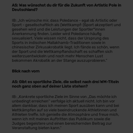
AS: Was wünschst du dir für die Zukunft von Artistic Pole in
Deutschland?
IB: „Ich wünsche mir, dass Poledance - egal ob Artistic oder
Sport - gesellschaftlich als (Wettkampf-)Sport akzeptiert und
gesehen wird und die Leistungen der Sportler*innen
Anerkennung finden. Leider wird Poledance häufig
sexualisiert. Viele wissen nicht, dass der Ursprung des
Sports in indischen Mallakhamb-Traditionen sowie in
chinesischer Zirkusakrobatik liegt. Ich fände es schön, wenn
der Sport und die Wettkampflandschaft es schaffen sich
weiterzuentwickeln und noch mehr Menschen Lust
bekommen Akrobatik an der Stange auszuprobieren.“
Blick nach vorn
AS: Gibt es sportliche Ziele, die selbst nach drei WM-Titeln
noch ganz oben auf deiner Liste stehen?
IB: „Konkrete sportliche Ziele im Sinne von „Das möchte ich
unbedingt erreichen“ verfolge ich aktuell nicht. Ich bin vor
allem dankbar, dass ich meinen Sport ausüben kann und bei
Wettkämpfen auf so viele beeindruckende Athletinnen und
Athleten treffe. Ich genieße die Atmosphäre und freue mich,
wenn ich mit meinen Auftritten das Publikum sowie die
Judges begeistere und einen bereichernden Beitrag zur
Veranstaltung bieten kann.“