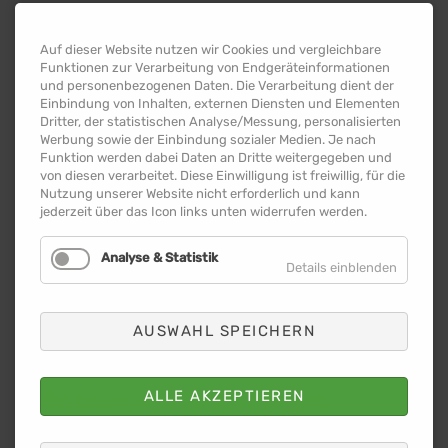
🏆 1./2. Klassen (22 Teams):
Auf dieser Website nutzen wir Cookies und vergleichbare
🥇 FC Faultiere – Grundschule “Hugo
Funktionen zur Verarbeitung von Endgeräteinformationen
Junkers” Kühnau
und personenbezogenen Daten. Die Verarbeitung dient der
🥈 Tempelhofer Kicker – Grundschule
Einbindung von Inhalten, externen Diensten und Elementen
Dritter, der statistischen Analyse/Messung, personalisierten
Tempelhof
Werbung sowie der Einbindung sozialer Medien. Je nach
🥉 FC Europameister – ebenfalls
Funktion werden dabei Daten an Dritte weitergegeben und
Grundschule “Hugo Junkers” Kühnau
von diesen verarbeitet. Diese Einwilligung ist freiwillig, für die
Nutzung unserer Website nicht erforderlich und kann
⚽ 3./4. Klassen (32 Teams):
jederzeit über das Icon links unten widerrufen werden.
🥇 Friedikicker – Friederikenschule
Analyse & Statistik
🥈 Evangelische Grundschule Köthen
Details einblenden
🥉 1. FC Ziebigk – Grundschule Ziebigk
Ein großes Lob an alle Teams für ihren
AUSWAHL SPEICHERN
sportlichen Einsatz und die mitreißende
Stimmung auf und neben dem Platz! 💪
ALLE AKZEPTIEREN
Ein besonderes Dankeschön gilt:
🙌 den
jungen Schiedsrichtern
aus den
Dessauer Gymnasien,