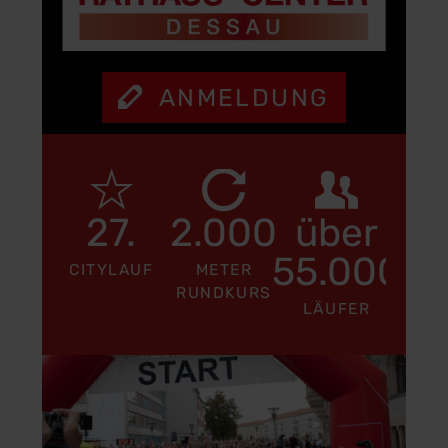
ANMELDUNG
27.
2.000
über
55.000
CITYLAUF
METER
RUNDKURS
LÄUFER