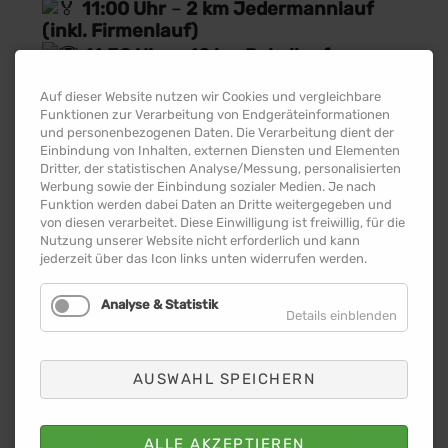
11:00 Uhr
–
2 km Jedermannlauf
(inkl. Firmenlauf)
11:30 Uhr
–
10 km Pokallauf
Auf dieser Website nutzen wir Cookies und vergleichbare
Startgebühren:
Funktionen zur Verarbeitung von Endgeräteinformationen
Pokallauf (10 km):
15 € inkl.
und personenbezogenen Daten. Die Verarbeitung dient der
Einbindung von Inhalten, externen Diensten und Elementen
Finisher-Medaille
Dritter, der statistischen Analyse/Messung, personalisierten
4-km-Lauf:
7 €
Werbung sowie der Einbindung sozialer Medien. Je nach
Funktion werden dabei Daten an Dritte weitergegeben und
Kinder- & Jedermannlauf:
von diesen verarbeitet. Diese Einwilligung ist freiwillig, für die
kostenlos!
Nutzung unserer Website nicht erforderlich und kann
jederzeit über das Icon links unten widerrufen werden.
Firmenlauf
– Jetzt als Team an den
Start!
Analyse & Statistik
Anmeldung per Mail an info@anhalt-
Details einblenden
sport.de
Teilnahmegebühr:
25 € pro Team
Partnerfirmen von Anhalt Sport e.V.
AUSWAHL SPEICHERN
starten kostenfrei!
Jetzt anmelden und dabei sein!
ALLE AKZEPTIEREN